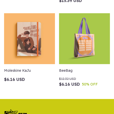
$15.39 USD
Moleskine KaJu
BeeBag
$6.16 USD
$12.32 USD
$6.16 USD
50
% OFF