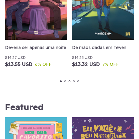
Deveria ser apenas uma noite
De mãos dadas em Tøyen
$14.37 USD
$14.35 USD
$13.55 USD
$13.32 USD
6
% OFF
7
% OFF
Featured