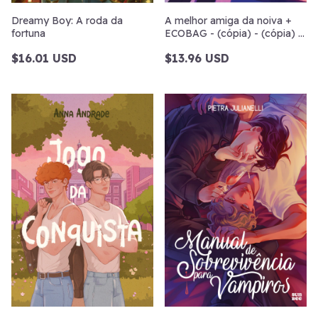
Dreamy Boy: A roda da
A melhor amiga da noiva +
fortuna
ECOBAG - (cópia) - (cópia) -
(cópia)
$16.01 USD
$13.96 USD