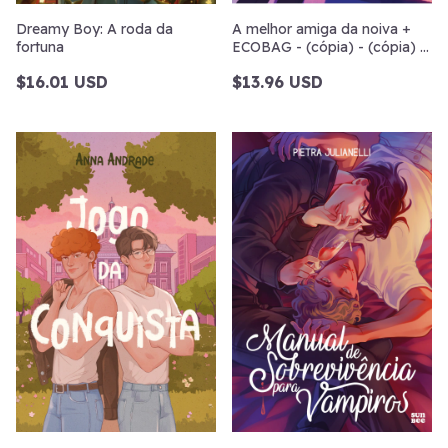
Dreamy Boy: A roda da
A melhor amiga da noiva +
fortuna
ECOBAG - (cópia) - (cópia) -
(cópia)
$16.01 USD
$13.96 USD