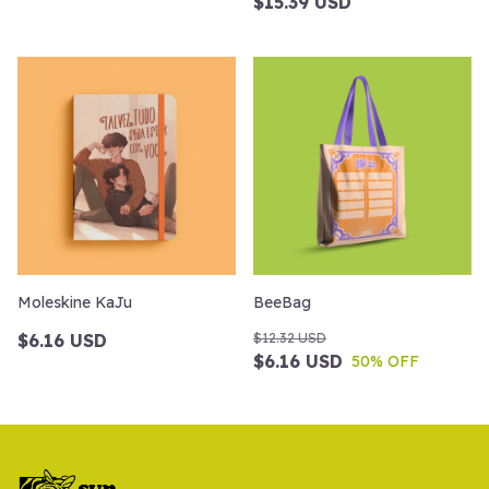
$15.39 USD
Moleskine KaJu
BeeBag
$6.16 USD
$12.32 USD
$6.16 USD
50
% OFF