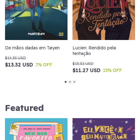
Lucien: Rendido pela
De mãos dadas em Tøyen
tentação
$14.35 USD
$13.32 USD
$13.32 USD
7
% OFF
$11.27 USD
15
% OFF
Featured