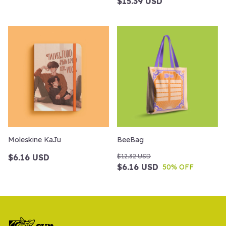
$15.39 USD
Moleskine KaJu
BeeBag
$6.16 USD
$12.32 USD
$6.16 USD
50
% OFF