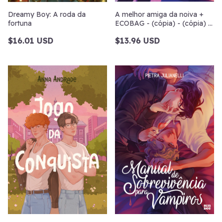
Dreamy Boy: A roda da
A melhor amiga da noiva +
fortuna
ECOBAG - (cópia) - (cópia) -
(cópia)
$16.01 USD
$13.96 USD