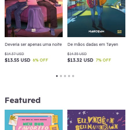
Deveria ser apenas uma noite
De mãos dadas em Tøyen
$14.37 USD
$14.35 USD
$13.55 USD
$13.32 USD
6
% OFF
7
% OFF
Featured