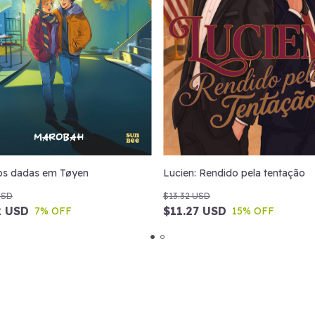
Lucien: Rendido pela tentação
s dadas em Tøyen
$13.32 USD
USD
$11.27 USD
2 USD
15
% OFF
7
% OFF