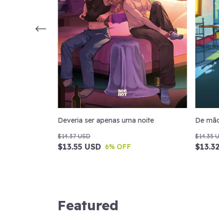
Deveria ser apenas uma noite
De mão
$14.37 USD
$14.35 
$13.55 USD
$13.3
6
% OFF
Featured