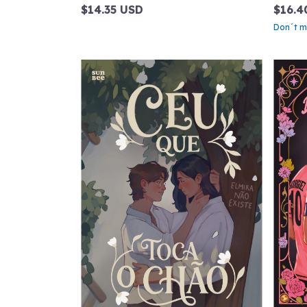
$14.35 USD
$16.4
Don´t mis