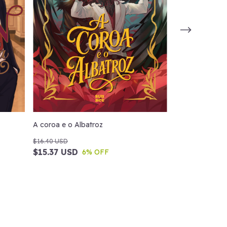
A coroa e o Albatroz
A fera do pala
$16.40 USD
$13.34 USD
$15.37 USD
$12.30 USD
6
% OFF