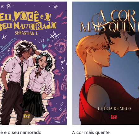
cê e o seu namorado
A cor mais quente