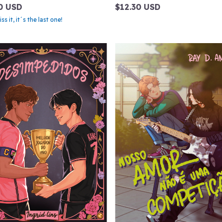
0 USD
$12.30 USD
s it, it´s the last one!