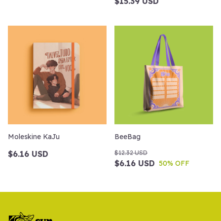
$15.39 USD
Moleskine KaJu
BeeBag
$6.16 USD
$12.32 USD
$6.16 USD
50
% OFF