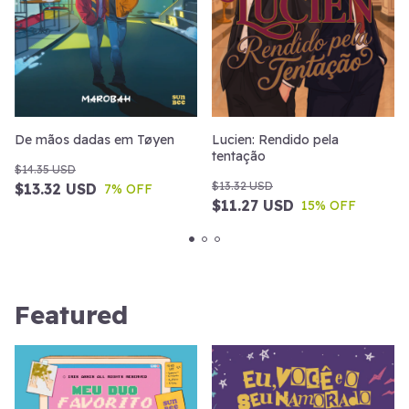
Lucien: Rendido pela
De mãos dadas em Tøyen
tentação
$14.35 USD
$13.32 USD
$13.32 USD
7
% OFF
$11.27 USD
15
% OFF
Featured