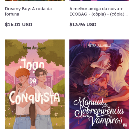
Dreamy Boy: A roda da
A melhor amiga da noiva +
fortuna
ECOBAG - (cópia) - (cópia) -
(cópia)
$16.01 USD
$13.96 USD