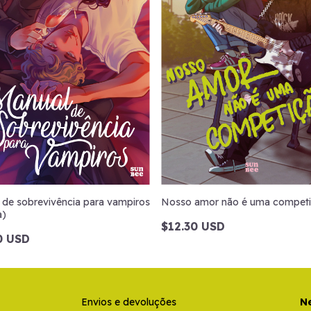
 de sobrevivência para vampiros
Nosso amor não é uma compet
a)
$12.30 USD
0 USD
Envios e devoluções
Ne