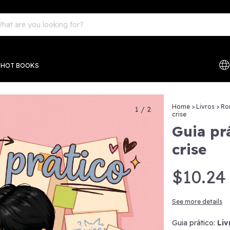
EHOT BOOKS
Home
>
Livros
>
Ro
1
/
2
crise
Guia pr
crise
$10.24
See more details
Guia prático:
Liv