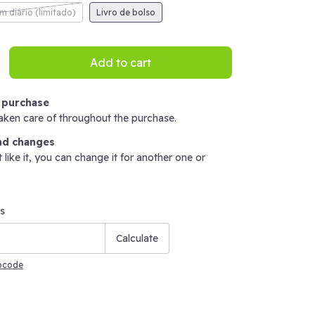
m diário (limitado)
Livro de bolso
 purchase
aken care of throughout the purchase.
nd changes
t like it, you can change it for another one or
de:
Change zipcode
s
Calculate
ipcode