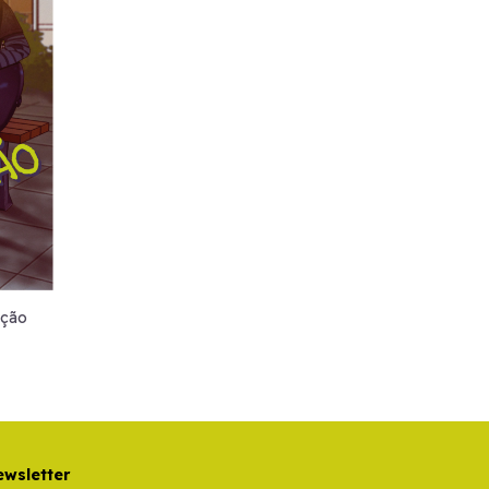
ição
wsletter