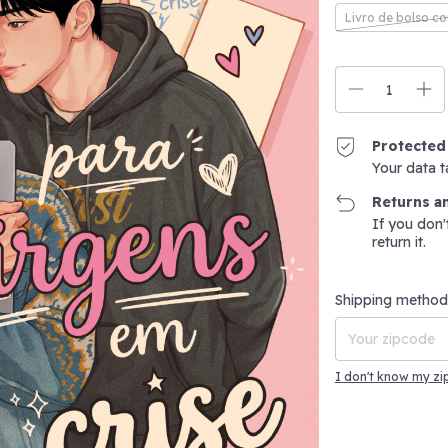
Livro de bolso co
Protected
Your data t
Returns a
If you don'
return it.
Shipping for zipco
Shipping method
I don't know my z