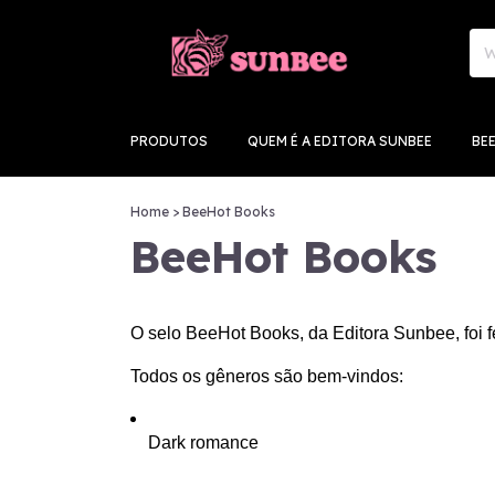
PRODUTOS
QUEM É A EDITORA SUNBEE
BE
Home
>
BeeHot Books
BeeHot Books
O selo BeeHot Books, da Editora Sunbee, foi f
Todos os gêneros são bem-vindos:
Dark romance