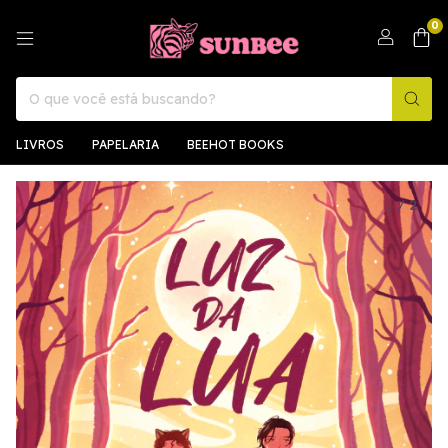
0
LIVROS
PAPELARIA
BEEHOT BOOKS
1
/
2