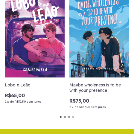
Lobo e Leão
Maybe wholeness is to be
with your presence
R$65,00
R$75,00
2
x
de
R$32,50
sem juros
2
x
de
R$37,50
sem juros