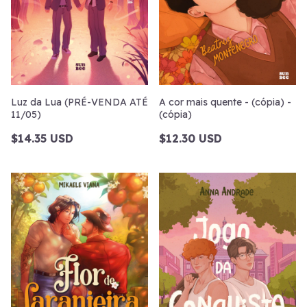
Luz da Lua (PRÉ-VENDA ATÉ
A cor mais quente - (cópia) -
11/05)
(cópia)
$14.35 USD
$12.30 USD