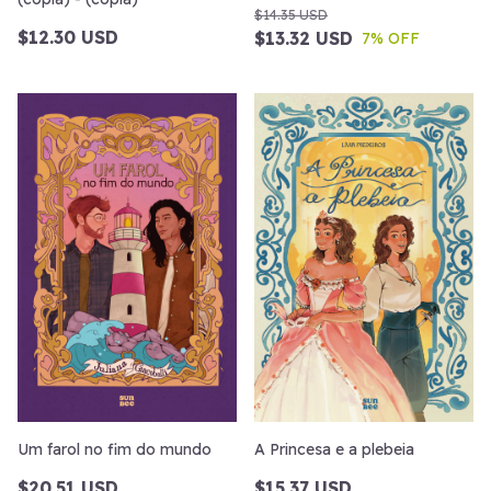
$14.35 USD
$12.30 USD
$13.32 USD
7
% OFF
Um farol no fim do mundo
A Princesa e a plebeia
$20.51 USD
$15.37 USD