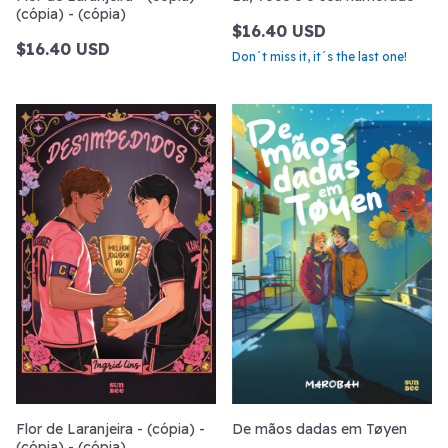
(cópia) - (cópia)
$16.40 USD
$16.40 USD
Don´t miss it, it´s the last one!
Flor de Laranjeira - (cópia) -
De mãos dadas em Tøyen
(cópia) - (cópia)