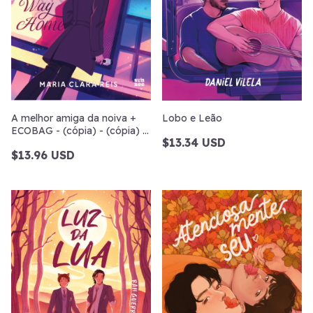
A melhor amiga da noiva +
Lobo e Leão
ECOBAG - (cópia) - (cópia) -
$13.34 USD
(cópia)
$13.96 USD