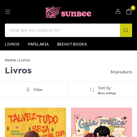
0
LIVROS
PAPELARIA
BEEHOT BOOKS
Home
>
Livros
Livros
34 products
Sort by:
Filter
Best selling