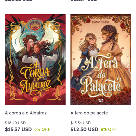
A coroa e o Albatroz
A fera do palacete
$16.40 USD
$13.34 USD
$15.37 USD
$12.30 USD
6
% OFF
8
% OFF