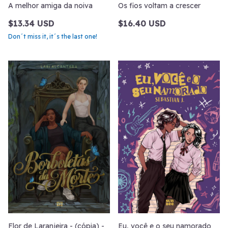
A melhor amiga da noiva
Os fios voltam a crescer
$13.34 USD
$16.40 USD
Don´t miss it, it´s the last one!
Flor de Laranjeira - (cópia) -
Eu, você e o seu namorado